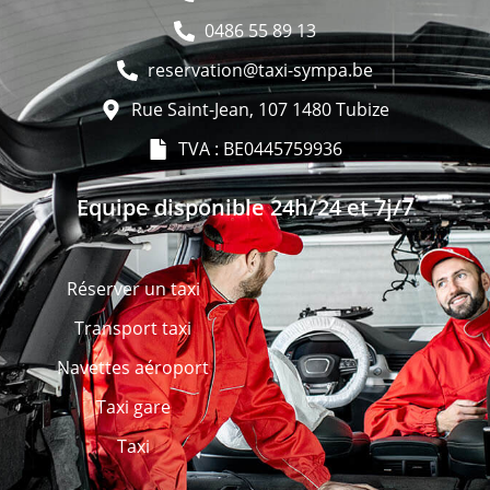
0486 55 89 13
reservation@taxi-sympa.be
Rue Saint-Jean, 107 1480 Tubize
TVA : BE0445759936
Equipe disponible 24h/24 et 7j/7
Réserver un taxi
Transport taxi
Navettes aéroport
Taxi gare
Taxi