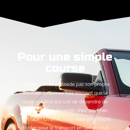
Pour une simple
course
Lorsque l’on ne possède pas son propre
véhicule, on pense très souvent que la
seule solution est soit de dépendre de
quelqu’un, soit de rester chez soi. Mais
c’est faux ! En effet, nous vous proposons
d’opter pour le transport en taxi et vous